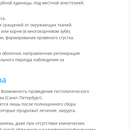
 зубной единицы, под местной анестезией.
та.
х сращений от окружающих тканей.
или корня (в многокорневом зубе).
и, формирование кровяного сгустка.
в оболочки, направленная регенерация
ельного периода наблюдения за
ра
 Возможность проведения гистологического
а (Санкт-Петербург).
ется лишь после полноценного сбора
оторые продолжат лечение: хирурга,
ализы, даже при отсутствии клинических
й дозой облучения и радиовизиографическими