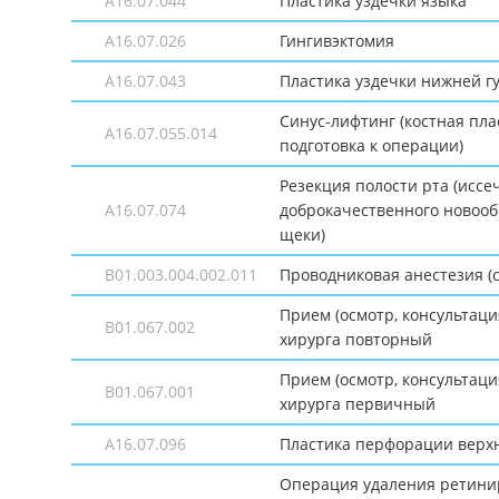
A16.07.044
Пластика уздечки языка
A16.07.026
Гингивэктомия
A16.07.043
Пластика уздечки нижней г
Синус-лифтинг (костная пла
A16.07.055.014
подготовка к операции)
Резекция полости рта (иссе
A16.07.074
доброкачественного новооб
щеки)
B01.003.004.002.011
Проводниковая анестезия (
Прием (осмотр, консультаци
B01.067.002
хирурга повторный
Прием (осмотр, консультаци
B01.067.001
хирурга первичный
A16.07.096
Пластика перфорации верх
Операция удаления ретини