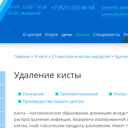
+7 (921) 093-86-68
ПН-ПТ: 10.00 - 18.00
ЗАКАЗАТЬ ОБ
СБ,ВС: выходной
ЗАПИСАТЬСЯ 
О центре
Услуги
Цены
Акции
Специалисты
О
Главная
>
Услуги
>
Стоматологическая хирургия
>
Удале
Удаление кисты
Показания
Противопоказания
Этапы
Преимущества нашего центра
Киста – патологическое образование, возникшее вследс
распространение инфекции. Выражена изолированной 
клетки, гной, токсические продукты разложения. Имеет 