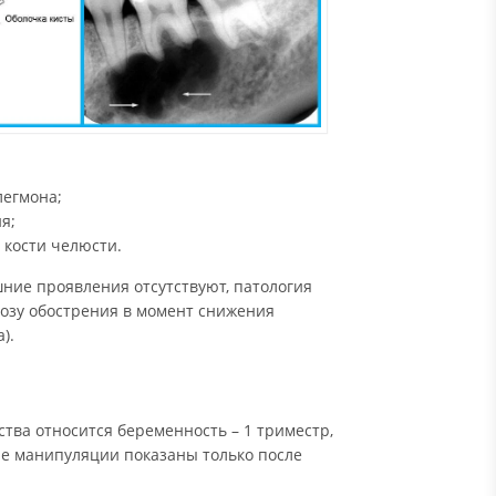
легмона;
я;
 кости челюсти.
ние проявления отсутствуют, патология
розу обострения в момент снижения
).
ва относится беременность – 1 триместр,
ие манипуляции показаны только после