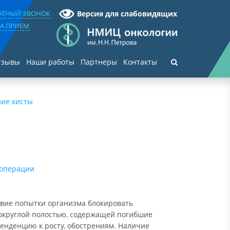
РАТНЫЙ ЗВОНОК
Версия для слабовидящих
НА ПРИЕМ
тзывы
Наши работы
Партнеры
Контакты
ние кисты
 операции
твие попытки организма блокировать
округлой полостью, содержащей погибшие
тенденцию к росту, обострениям. Наличие