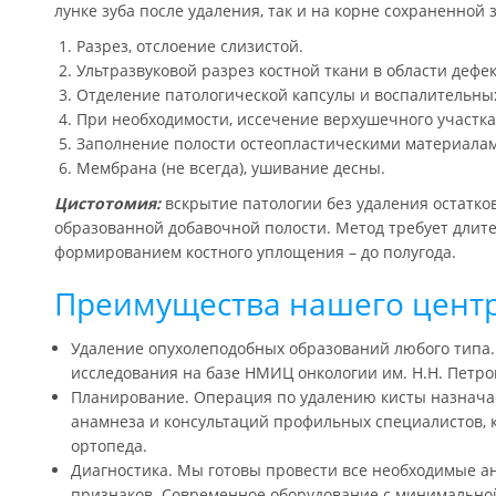
лунке зуба после удаления, так и на корне сохраненной
Разрез, отслоение слизистой.
Ультразвуковой разрез костной ткани в области дефек
Отделение патологической капсулы и воспалительны
При необходимости, иссечение верхушечного участка 
Заполнение полости остеопластическими материалам
Мембрана (не всегда), ушивание десны.
Цистотомия:
вскрытие патологии без удаления остатко
образованной добавочной полости. Метод требует длит
формированием костного уплощения – до полугода.
Преимущества нашего цент
Удаление опухолеподобных образований любого типа.
исследования на базе НМИЦ онкологии им. Н.Н. Петров
Планирование. Операция по удалению кисты назнача
анамнеза и консультаций профильных специалистов, к
ортопеда.
Диагностика. Мы готовы провести все необходимые ан
признаков. Современное оборудование с минимально