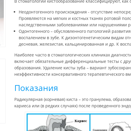
В стоматологии кистообразование классифицируют, как
Неодонтогенного происхождения - отсутствие непосре
Проявляются на мягких и костных тканях ротовой поло
наследственными заболеваниями или нарушениями р
Одонтогенного – обусловленного патологией развития
воспалением в зубе. К дизонтогенетическим видам от
десневая, железистая, кальцинированная и др. К вос
Наиболее часто в стоматологических клиниках диагности
включает обязательные дифференциальные тесты с дру
образования. Удаление кисты зуба – вариант зубосохр
неэффективности консервативного терапевтического вм
Показания
Радикулярная (корневая) киста – это гранулема, образов
кариеса или (в редких случаях) после проведенного энд