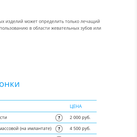
ных изделий может определить только лечащий
спользованию в области жевательных зубов или
ронки
ЦЕНА
юсти
2 000 руб.
?
массовой (на имлантате)
4 500 руб.
?