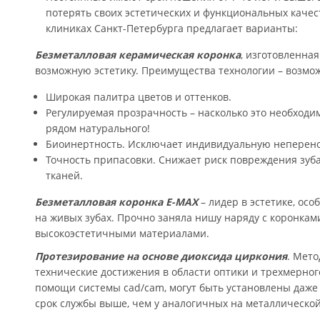
потерять своих эстетических и функциональных каче
клиниках Санкт-Петербурга предлагает варианты:
Безметалловая керамическая коронка
, изготовленна
возможную эстетику. Преимущества технологии – возмож
Широкая палитра цветов и оттенков.
Регулируемая прозрачность – насколько это необходи
рядом натурального!
Биоинертность. Исключает индивидуальную неперено
Точность припасовки. Снижает риск повреждения зуб
тканей.
Безметалловая коронка E-MAX
– лидер в эстетике, осо
на живых зубах. Прочно заняла нишу наряду с коронкам
высокоэстетичными материалами.
Протезирование на основе диоксида циркония
. Мето
технические достижения в области оптики и трехмерно
помощи системы cad/cam, могут быть установлены даже 
срок службы выше, чем у аналогичных на металлической