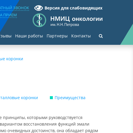
РАТНЫЙ ЗВОНОК
Версия для слабовидящих
НА ПРИЕМ
тзывы
Наши работы
Партнеры
Контакты
ые коронки
еталловые коронки
Преимущества
ые принципы, которыми руководствуется
 вариантом восстановления функций эмали
имо очевидных достоинств, она обладает рядом