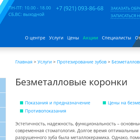
+7 (921) 093-86-68
ПН-ПТ: 10.00 - 18.00
ЗАКАЗАТЬ ОБ
СБ,ВС: выходной
ЗАПИСАТЬСЯ 
О центре
Услуги
Цены
Акции
Специалисты
О
Главная
>
Услуги
>
Протезирование зубов
>
Безметаллов
Безметалловые коронки
Показания и предназначение
Цены на безм
Противопоказания
Эстетичность, надежность, функциональность – основн
современная стоматология. Долгое время оптимальным
разрушенного зуба была металлокерамика. Однако, пом